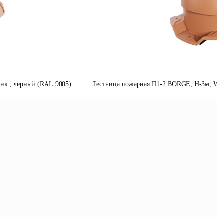
нк., чёрный (RAL 9005)
Лестница пожарная П1-2 BORGE, Н-3м, W-
одробнее