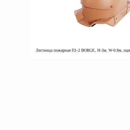
Лестница пожарная П1-2 BORGE, Н-3м, W-0.8м, оци
П