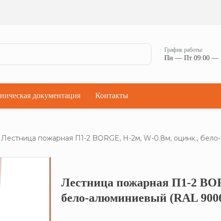
Ман
Мостики переходные
Окна
Мостики переходные с ограждением
Прод
Ступени кровельные
Штор
Проходки кровельные
График работы:
Чер
Пн — Пт 09:00 — 
Проходки кровельные прямые
Комп
Проходки кровельные угловые
Проходки кровельные ультраугол
ническая документация
Контакты
Лестница пожарная П1-2 BORGE, Н-2м, W-0.8м, оцинк., бел
Лестница пожарная П1-2 BOR
Кликните, что
бело-алюминиевый (RAL 900