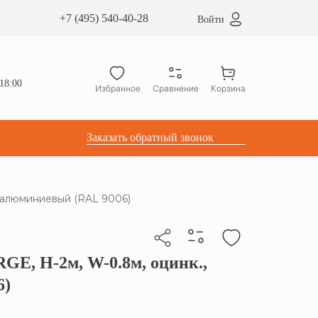
сардные окна ATICCO
+7 (495) 540-40-28
Войти
укция для установки
ы для мансардных окон
дачные лестницы ATICCO
18:00
Избранное
Сравнение
Корзина
лектующие
Заказать обратный звонок
о-алюминиевый (RAL 9006)
GE, Н-2м, W-0.8м, оцинк.,
бы скопировать прямую ссылку
6)