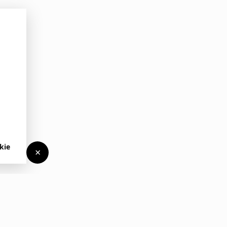
kie
×