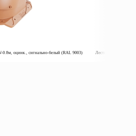
0.8м, оцинк., сигнально-белый (RAL 9003)
Лестница пожарная П
Подробнее