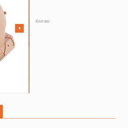
Кол-во: