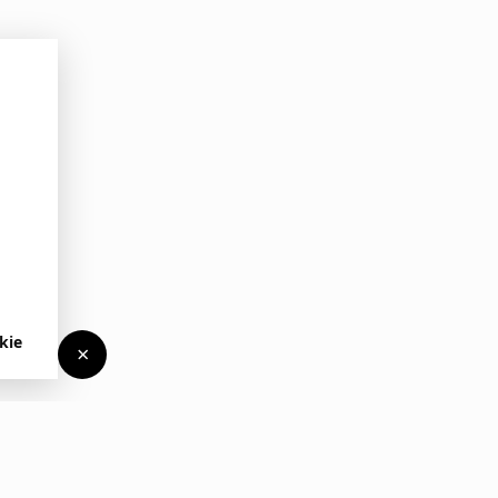
kie
×