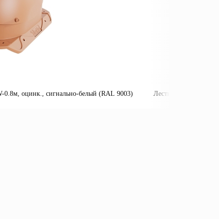
0.8м, оцинк., сигнально-белый (RAL 9003)
Лестница пожарная П
Подробнее