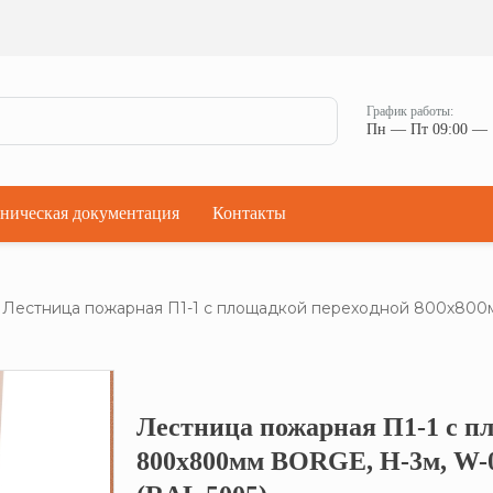
Ман
Мостики переходные
Окна
Мостики переходные с ограждением
Прод
Ступени кровельные
Штор
Проходки кровельные
График работы:
Чер
Пн — Пт 09:00 — 
Проходки кровельные прямые
Комп
Проходки кровельные угловые
Проходки кровельные ультраугол
ническая документация
Контакты
Лестница пожарная П1-1 с площадкой переходной 800х800мм
Лестница пожарная П1-1 с п
Кликните, что
800х800мм BORGE, Н-3м, W-0