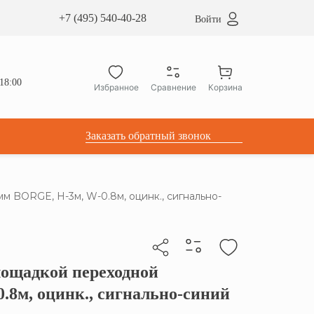
сардные окна ATICCO
+7 (495) 540-40-28
Войти
укция для установки
ы для мансардных окон
дачные лестницы ATICCO
18:00
Избранное
Сравнение
Корзина
лектующие
Заказать обратный звонок
 BORGE, Н-3м, W-0.8м, оцинк., сигнально-
лощадкой переходной
бы скопировать прямую ссылку
.8м, оцинк., сигнально-синий