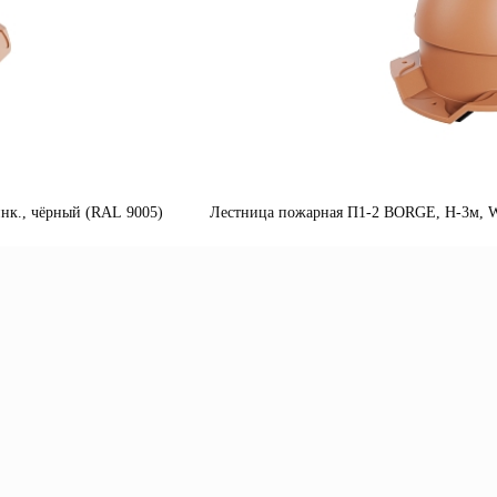
нк., чёрный (RAL 9005)
Лестница пожарная П1-2 BORGE, Н-3м, W-
одробнее