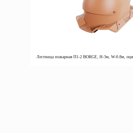
Лестница пожарная П1-2 BORGE, Н-3м, W-0.8м, оци
П