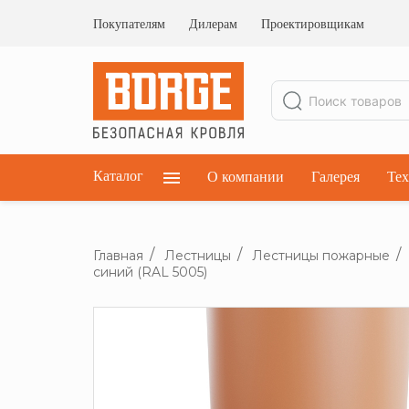
Ограждения кровельные
Ограждения парапетные
Покупателям
Дилерам
Проектировщикам
Ограждения плоских кровель
Каталог
О компании
Галерея
Тех
Главная
Лестницы
Лестницы пожарные
синий (RAL 5005)