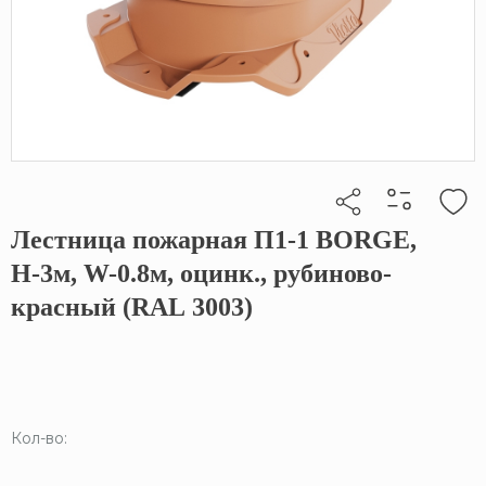
Лестница пожарная П1-1 BORGE,
Кликните, чтобы скопировать прямую ссылку
Н-3м, W-0.8м, оцинк., рубиново-
красный (RAL 3003)
Кол-во: