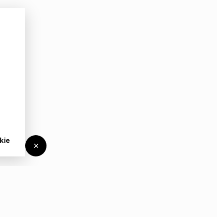
kie
×