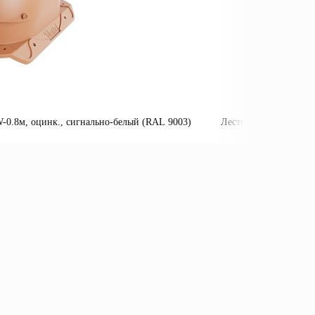
0.8м, оцинк., сигнально-белый (RAL 9003)
Лестница пожарная П
Подробнее