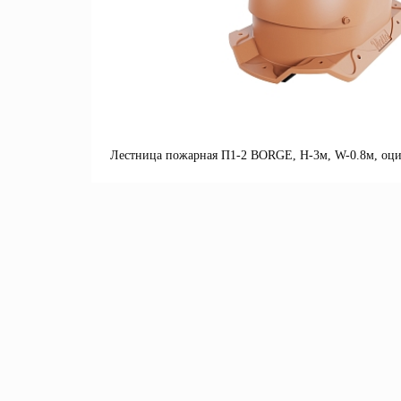
Лестница пожарная П1-2 BORGE, Н-3м, W-0.8м, оци
П