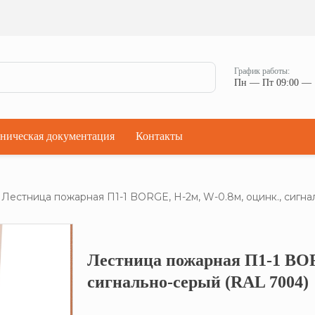
Ман
Мостики переходные
Окна
Мостики переходные с ограждением
Прод
Ступени кровельные
Штор
Проходки кровельные
График работы:
Чер
Пн — Пт 09:00 — 
Проходки кровельные прямые
Комп
Проходки кровельные угловые
Проходки кровельные ультраугол
ническая документация
Контакты
Лестница пожарная П1-1 BORGE, Н-2м, W-0.8м, оцинк., сигна
Лестница пожарная П1-1 BOR
Кликните, что
сигнально-серый (RAL 7004)