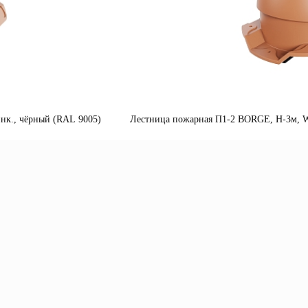
нк., чёрный (RAL 9005)
Лестница пожарная П1-2 BORGE, Н-3м, W-
одробнее