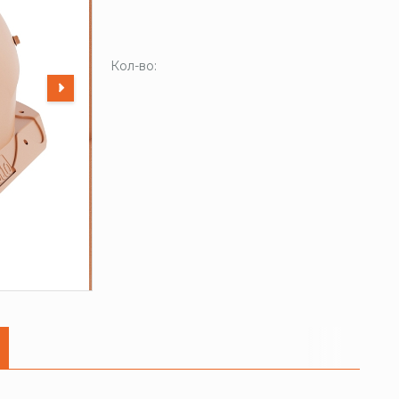
Кол-во: