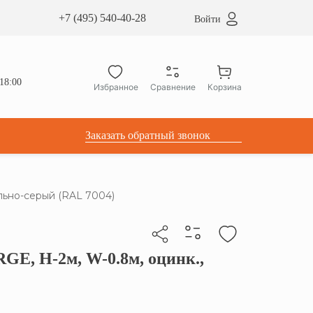
сардные окна ATICCO
+7 (495) 540-40-28
Войти
укция для установки
ы для мансардных окон
дачные лестницы ATICCO
18:00
Избранное
Сравнение
Корзина
лектующие
Заказать обратный звонок
льно-серый (RAL 7004)
GE, Н-2м, W-0.8м, оцинк.,
бы скопировать прямую ссылку