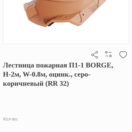
Лестница пожарная П1-1 BORGE,
Кликните, чтобы скопировать прямую ссылку
Н-2м, W-0.8м, оцинк., серо-
коричневый (RR 32)
Кол-во: