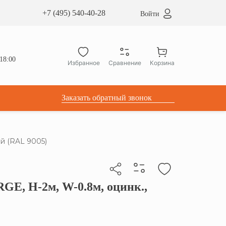
сардные окна ATICCO
+7 (495) 540-40-28
Войти
укция для установки
ы для мансардных окон
дачные лестницы ATICCO
18:00
Избранное
Сравнение
Корзина
лектующие
Заказать обратный звонок
й (RAL 9005)
GE, Н-2м, W-0.8м, оцинк.,
бы скопировать прямую ссылку