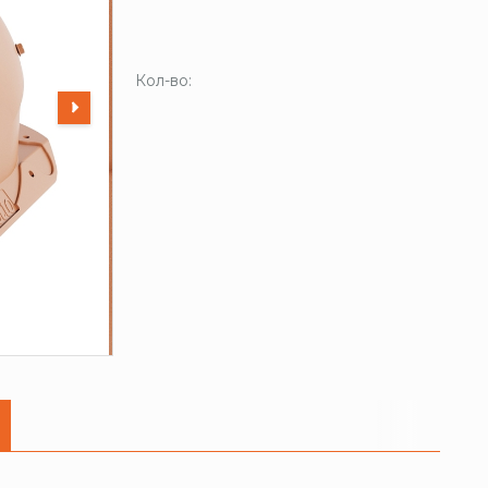
Кол-во: