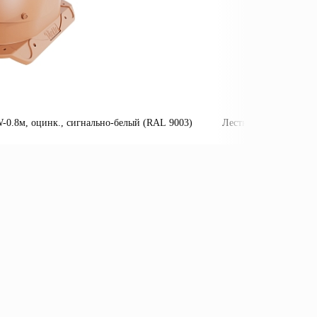
0.8м, оцинк., сигнально-белый (RAL 9003)
Лестница пожарная П
Подробнее