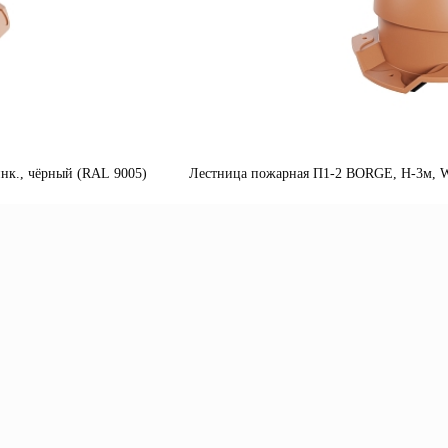
нк., чёрный (RAL 9005)
Лестница пожарная П1-2 BORGE, Н-3м, W-
одробнее