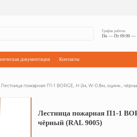
Ман
Мостики переходные
Окна
Мостики переходные с ограждением
Прод
Ступени кровельные
Штор
Проходки кровельные
График работы:
Чер
Пн — Пт 09:00 — 
Проходки кровельные прямые
Комп
Проходки кровельные угловые
Проходки кровельные ультраугол
ническая документация
Контакты
Лестница пожарная П1-1 BORGE, Н-2м, W-0.8м, оцинк., чёрны
Лестница пожарная П1-1 BOR
Кликните, что
чёрный (RAL 9005)