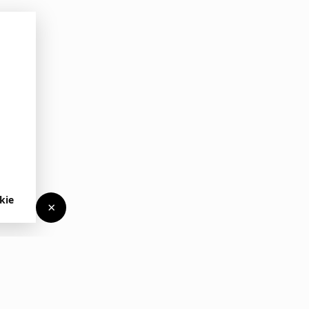
kie
×