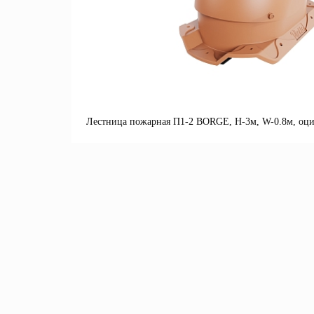
Лестница пожарная П1-2 BORGE, Н-3м, W-0.8м, оци
П