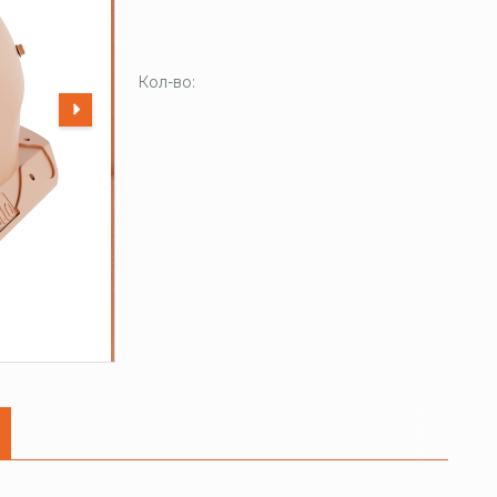
Кол-во: