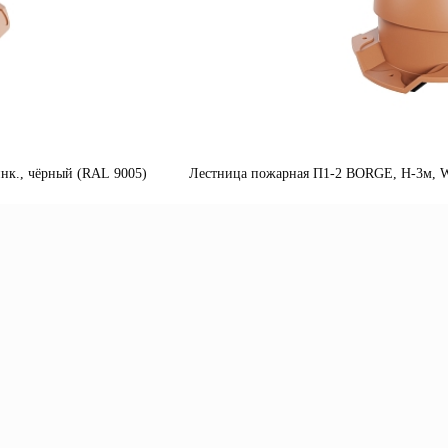
нк., чёрный (RAL 9005)
Лестница пожарная П1-2 BORGE, Н-3м, W-
одробнее