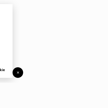
kie
×