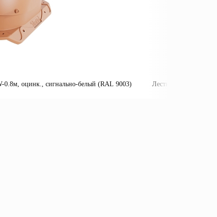
0.8м, оцинк., сигнально-белый (RAL 9003)
Лестница пожарная П
Подробнее