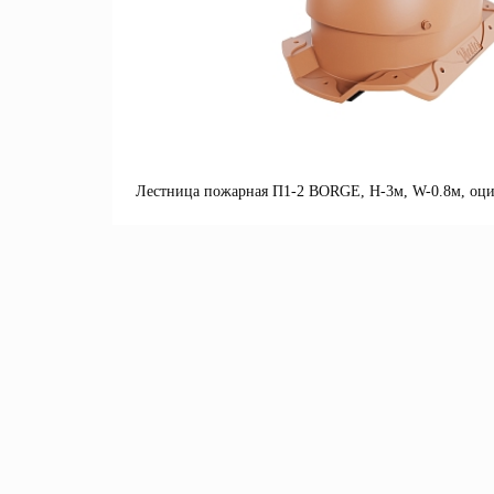
Лестница пожарная П1-2 BORGE, Н-3м, W-0.8м, оци
П