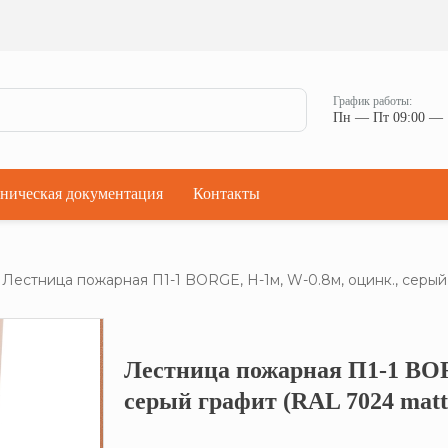
Ман
Мостики переходные
Окна
Мостики переходные с ограждением
Прод
Ступени кровельные
Штор
Проходки кровельные
График работы:
Чер
Пн — Пт 09:00 — 
Проходки кровельные прямые
Комп
Проходки кровельные угловые
Проходки кровельные ультраугол
ническая документация
Контакты
Лестница пожарная П1-1 BORGE, Н-1м, W-0.8м, оцинк., серый
Лестница пожарная П1-1 BOR
Кликните, что
серый графит (RAL 7024 matt