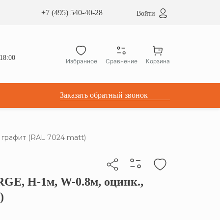
сардные окна ATICCO
+7 (495) 540-40-28
Войти
укция для установки
ы для мансардных окон
дачные лестницы ATICCO
18:00
Избранное
Сравнение
Корзина
лектующие
Заказать обратный звонок
 графит (RAL 7024 matt)
GE, Н-1м, W-0.8м, оцинк.,
бы скопировать прямую ссылку
)