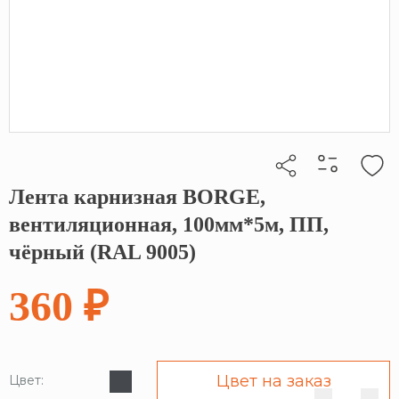
Лента карнизная BORGE,
Кликните, чтобы скопировать прямую ссылку
вентиляционная, 100мм*5м, ПП,
чёрный (RAL 9005)
360 ₽
Цвет на заказ
Цвет: