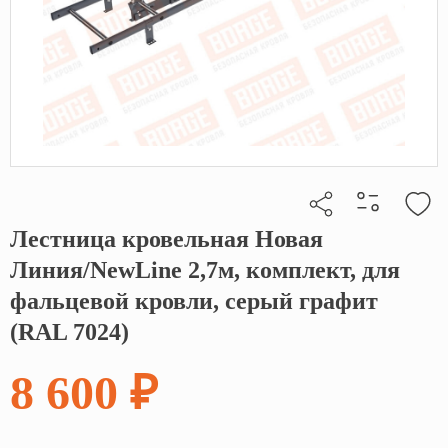
Лестница кровельная Новая
Кликните, чтобы скопировать прямую ссылку
Линия/NewLine 2,7м, комплект, для
фальцевой кровли, серый графит
(RAL 7024)
8 600 ₽