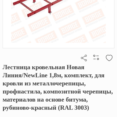
Лестница кровельная Новая
Кликните, чтобы скопировать прямую ссылку
Линия/NewLine 1,8м, комплект, для
кровли из металлочерепицы,
профнастила, композитной черепицы,
материалов на основе битума,
рубиново-красный (RAL 3003)