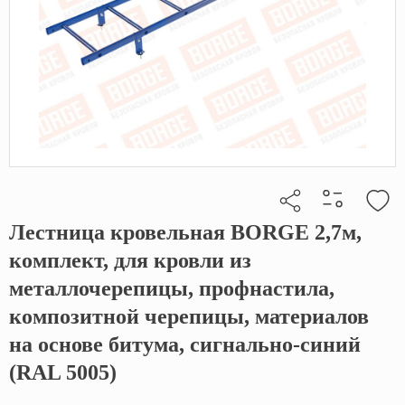
Лестница кровельная BORGE 2,7м,
Кликните, чтобы скопировать прямую ссылку
комплект, для кровли из
металлочерепицы, профнастила,
композитной черепицы, материалов
на основе битума, сигнально-синий
(RAL 5005)