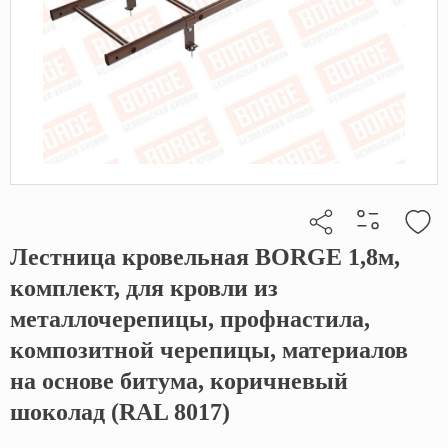
Лестница кровельная BORGE 1,8м,
Кликните, чтобы скопировать прямую ссылку
комплект, для кровли из
металлочерепицы, профнастила,
композитной черепицы, материалов
на основе битума, коричневый
шоколад (RAL 8017)