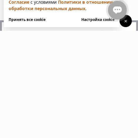
Согласие
с условиями
Политики в отношении
обработки персональных данных
.
Принять все cookie
Настройка cookie
×
У вас есть вопросы?
Напишите нам. Мы ответим
в ближайшее время
Пожалуйста, заполните все поля, отмеченные
звездочкой *