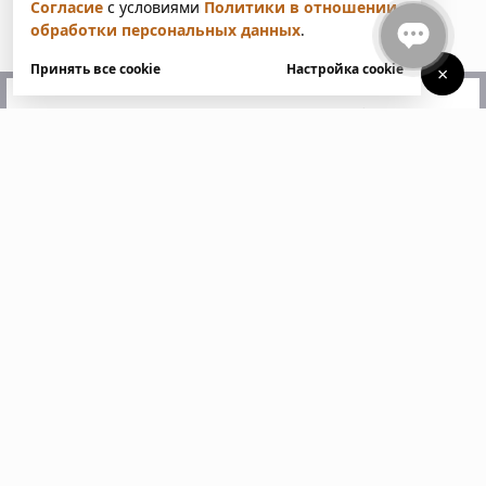
Согласие
с условиями
Политики в отношении
обработки персональных данных
.
Принять все cookie
Настройка cookie
×
У вас есть вопросы?
Напишите нам. Мы ответим
в ближайшее время
Пожалуйста, заполните все поля, отмеченные
звездочкой *