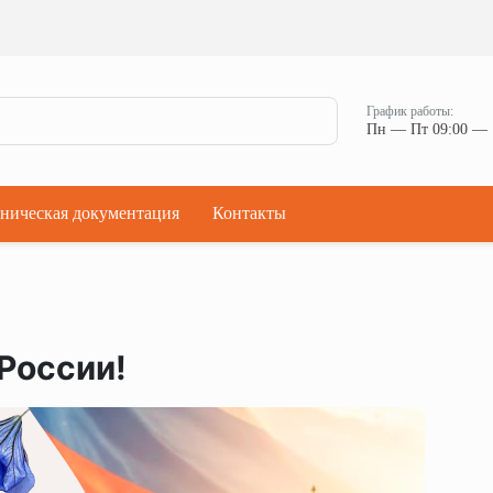
Ман
Мостики переходные
Окна
Мостики переходные с ограждением
Прод
Ступени кровельные
Штор
Проходки кровельные
График работы:
Чер
Пн — Пт 09:00 — 
Проходки кровельные прямые
Комп
Проходки кровельные угловые
Проходки кровельные ультраугол
ническая документация
Контакты
России!