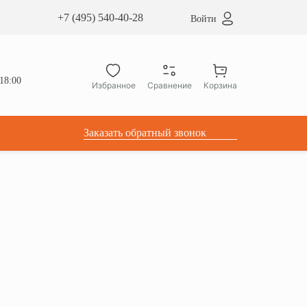
сардные окна ATICCO
+7 (495) 540-40-28
Войти
укция для установки
ы для мансардных окон
дачные лестницы ATICCO
18:00
Избранное
Сравнение
Корзина
лектующие
Заказать обратный звонок