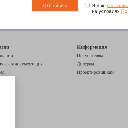
Я даю
Согласи
на условиях
По
азин
Информация
мпании
Покупателям
ическая документация
Дилерам
ея
Проектировщикам
упить
с-лист
акты