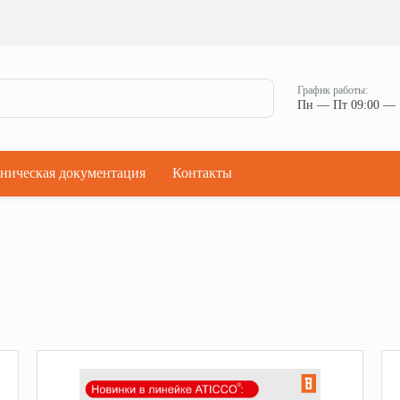
Ман
Мостики переходные
Окна
Мостики переходные с ограждением
Прод
Ступени кровельные
Штор
Проходки кровельные
График работы:
Чер
Пн — Пт 09:00 — 
Проходки кровельные прямые
Комп
Проходки кровельные угловые
Проходки кровельные ультраугол
ническая документация
Контакты