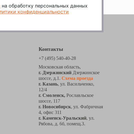
е
на обработку персональных данных
литики конфиденциальности
Контакты
+7 (495) 540-40-28
Московская область,
г. Дзержинский
Дзержинское
шоссе, д.1.
Схема проезда
г. Казань
, ул. Васильченко,
12/4
г. Смоленск,
Рославльское
шоссе, 117
г. Новосибирск
, ул. Фабричная
4, офис 311
г. Каменск-Уральский
, ул.
Рябова, д. 6б, помещ.3.