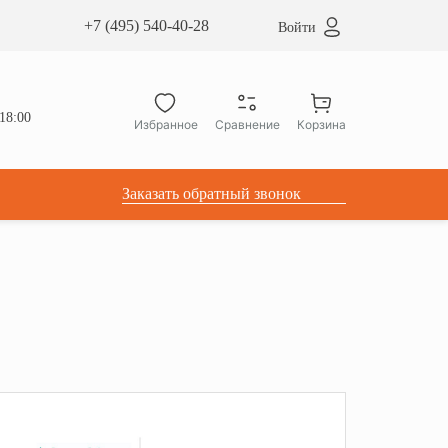
сардные окна ATICCO
+7 (495) 540-40-28
Войти
укция для установки
ы для мансардных окон
дачные лестницы ATICCO
18:00
Избранное
Сравнение
Корзина
лектующие
Заказать обратный звонок