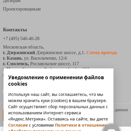
Дилерам
Проектировщикам
Контакты
+7 (495) 540-40-28
Московская область,
г. Дзержинский
Дзержинское шоссе, д.1.
Схема проезда
г. Казань
, ул. Васильченко, 12/4
г. Смоленск,
Рославльское шоссе, 117
г. Новосибирск
, ул. Фабричная 4, офис 311
г. Каменск-Уральский
, ул. Рябова, д. 6б, помещ.3.
Уведомление о применении файлов
cookies
Используя наш сайт, вы соглашаетесь, что мы
можем хранить куки (cookies) в вашем браузере.
Сайт осуществляет сбор персональных данных с
Политика обработки персональных данных
использованием Интернет-сервиса
Условия труда
«Яндекс.Метрика». Оставаясь на сайте, вы даете
Сообщить об ошибке
Согласие
с условиями
Политики в отношении