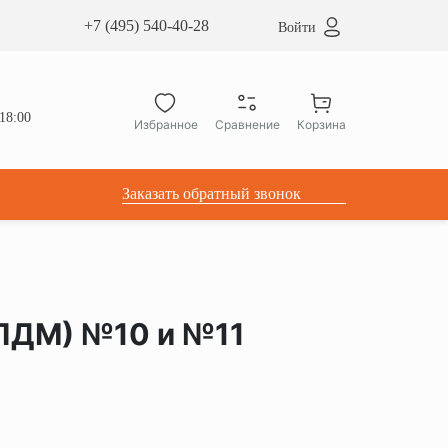
сардные окна ATICCO
+7 (495) 540-40-28
Войти
укция для установки
ы для мансардных окон
дачные лестницы ATICCO
18:00
Избранное
Сравнение
Корзина
лектующие
Заказать обратный звонок
ПДМ) №10 и №11