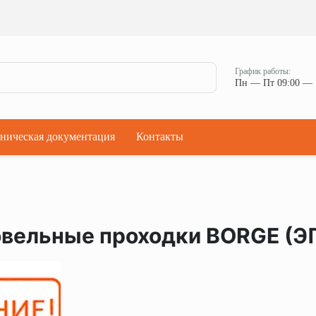
Ман
Мостики переходные
Окна
Мостики переходные с ограждением
Прод
Ступени кровельные
Штор
Проходки кровельные
График работы:
Чер
Пн — Пт 09:00 — 
Проходки кровельные прямые
Комп
Проходки кровельные угловые
Проходки кровельные ультраугол
ническая документация
Контакты
овельные проходки BORGE (Э