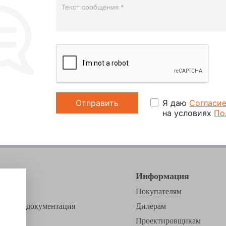
Я даю
Согласи
на условиях
По
азин
Информация
мпании
Покупателям
ическая документация
Дилерам
ея
Проектировщикам