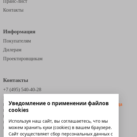
Прайс-лист
Контакты
Информация
Покупателям
Дилерам
Проектировщикам
Контакты
+7 (495) 540-40-28
Московская область,
Уведомление о применении файлов
г. Дзержинский
Дзержинское шоссе, д.1.
Схема проезда
cookies
г. Казань
, ул. Васильченко, 12/4
г. Смоленск,
Рославльское шоссе, 117
Используя наш сайт, вы соглашаетесь, что мы
г. Новосибирск
, ул. Фабричная 4, офис 311
можем хранить куки (cookies) в вашем браузере.
г. Каменск-Уральский
, ул. Рябова, д. 6б, помещ.3.
Сайт осуществляет сбор персональных данных с