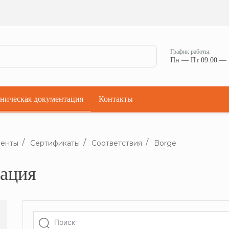
Ман
Мостики переходные
Окна
Мостики переходные с ограждением
Прод
Ступени кровельные
Штор
Проходки кровельные
График работы:
Чер
Пн — Пт 09:00 — 
Проходки кровельные прямые
Комп
Проходки кровельные угловые
Проходки кровельные ультраугол
ническая документация
Контакты
енты
Сертификаты
Соответствия
Borge
тация