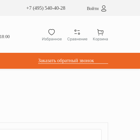
сардные окна ATICCO
+7 (495) 540-40-28
Войти
укция для установки
ы для мансардных окон
дачные лестницы ATICCO
18:00
Избранное
Сравнение
Корзина
лектующие
Заказать обратный звонок