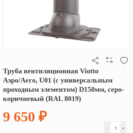
Труба вентиляционная Viotto
Кликните, чтобы скопировать прямую ссылку
Аэро/Aero, U01 (с универсальным
проходным элементом) D150мм, серо-
коричневый (RAL 8019)
9 650 ₽